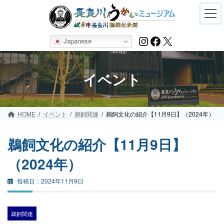
Skip
Skip
to
to
the
the
content
Navigation
Instagram
Facebook
X
Japanese
イベント
HOME
イベント
鵜飼関連
鵜飼文化の紹介【11月9日】（2024年）
鵜飼文化の紹介【11月9日】
（2024年）
2024年11月9日
鵜飼関連