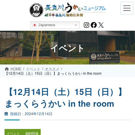
Skip
Skip
to
to
the
the
content
Navigation
Instagram
Facebook
X
Japanese
イベント
HOME
イベント
オススメ
【12月14日（土）15日（日）】まっくらうかい in the room
【12月14日（土）15日（日）】
まっくらうかい in the room
2024年12月14日
イベント
鵜飼関連