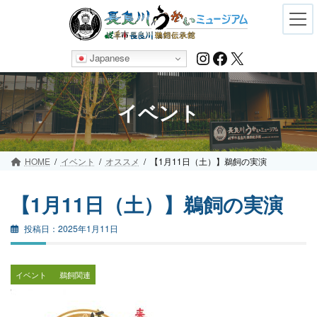
Skip
Skip
to
to
the
the
content
Navigation
Instagram
Facebook
X
Japanese
イベント
HOME
イベント
オススメ
【1月11日（土）】鵜飼の実演
【1月11日（土）】鵜飼の実演
2025年1月11日
イベント
鵜飼関連