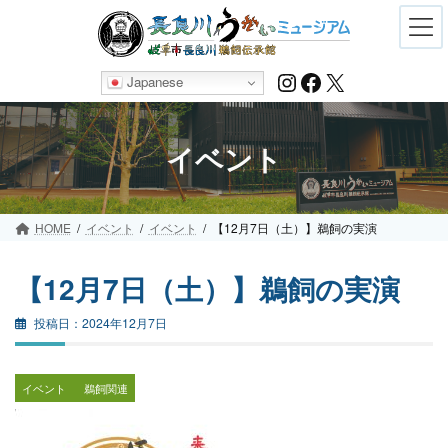
Skip
Skip
to
to
the
the
content
Navigation
Instagram
Facebook
X
Japanese
イベント
HOME
イベント
イベント
【12月7日（土）】鵜飼の実演
【12月7日（土）】鵜飼の実演
2024年12月7日
イベント
鵜飼関連