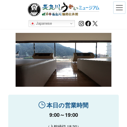
Skip
Skip
to
to
the
the
content
Navigation
Instagram
Facebook
X
Japanese
本日の営業時間
9:00～19:00
（入館締切 18:30）