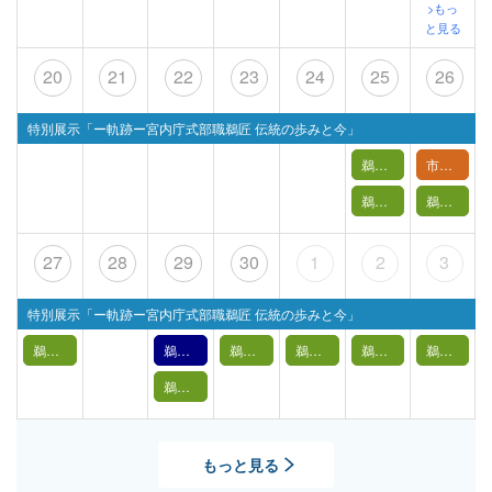
>もっ
と見る
20
21
22
23
24
25
26
特別展示「ー軌跡ー宮内庁式部職鵜匠 伝統の歩みと今」
鵜飼バックヤードツアー申込専用
市民講座「ミニ鵜籠を作ってみよう！」
鵜飼の実演【 4月25日(土) 】
鵜飼の実演【 4月26日(日) 】
27
28
29
30
1
2
3
特別展示「ー軌跡ー宮内庁式部職鵜匠 伝統の歩みと今」
鵜飼の実演【 4月27日(月) 】
鵜飼文化の紹介【4月29日】（2026年）
鵜飼の実演【 4月30日(木) 】
鵜飼の実演【 5月1日(金) 】
鵜飼の実演【 5月2日(土) 】
鵜飼の実演【 5月3日(日祝) 】
鵜飼の実演【 4月29日(水祝) 】
もっと見る