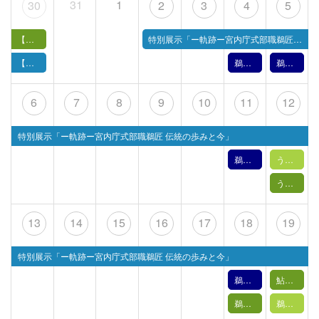
31
1
30
2
3
4
5
【開催】#うかみゅフォトコン
特別展示「ー軌跡ー宮内庁式部職鵜匠 伝統の歩みと今」
【特別展示】地図で時のぼり！長良川と治水のひみつ
鵜飼文化の紹介【4月4日】（2026年）
鵜飼文化の紹介【4月5日】（2026年）
6
7
8
9
10
11
12
特別展示「ー軌跡ー宮内庁式部職鵜匠 伝統の歩みと今」
鵜飼文化の紹介【4月11日】（2026年）
うかい歩き・鵜匠に変身
うかい歩き
13
14
15
16
17
18
19
特別展示「ー軌跡ー宮内庁式部職鵜匠 伝統の歩みと今」
鵜飼文化の紹介【4月18日】（2026年）
鮎菓子箸置きづくり
鵜飼の実演【 4月18日(土) 】
鵜舟新造船の進水式