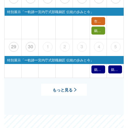
特別展示「ー軌跡ー宮内庁式部職鵜匠 伝統の歩みと今」
市民講座「長良川を縁の下で支える～技の環の取り組み～」
鵜飼バックヤードツアー【 6月27日(土) 】
29
30
1
2
3
4
5
特別展示「ー軌跡ー宮内庁式部職鵜匠 伝統の歩みと今」
鵜飼文化の紹介【7月4日】（2026年）
鵜飼文化の紹介【7月5日】（2026年）
もっと見る