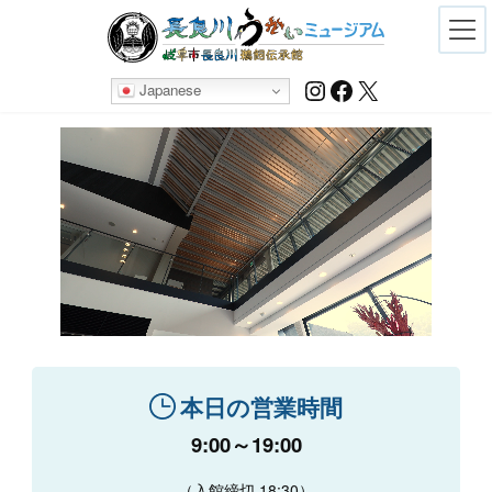
Skip
Skip
to
to
the
the
content
Navigation
Instagram
Facebook
X
Japanese
本日の営業時間
9:00～19:00
（入館締切 18:30）