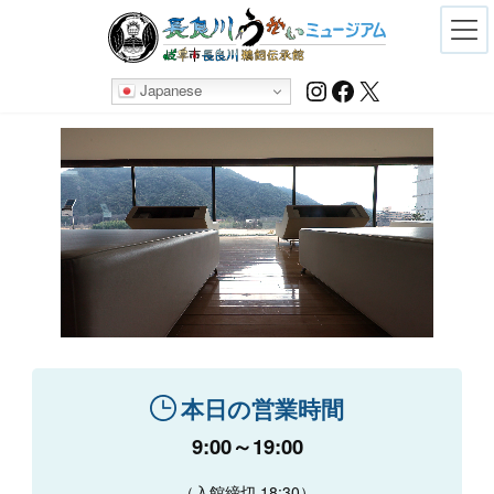
Skip
Skip
to
to
the
the
content
Navigation
Instagram
Facebook
X
Japanese
本日の営業時間
9:00～19:00
（入館締切 18:30）