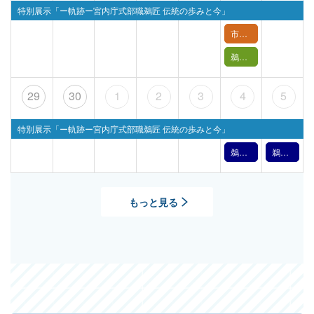
特別展示「ー軌跡ー宮内庁式部職鵜匠 伝統の歩みと今」
市民講座「長良川を縁の下で支える～技の環の取り組み～」
鵜飼バックヤードツアー【 6月27日(土) 】
29
30
1
2
3
4
5
特別展示「ー軌跡ー宮内庁式部職鵜匠 伝統の歩みと今」
鵜飼文化の紹介【7月4日】（2026年）
鵜飼文化の紹介【7月5日】（2026年）
もっと見る