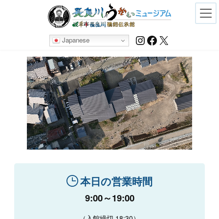
Skip
Skip
to
to
the
the
content
Navigation
Instagram
Facebook
X
Japanese
本日の営業時間
9:00～19:00
（入館締切 18:30）