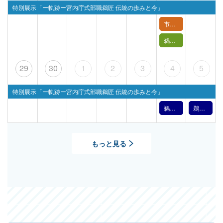
特別展示「ー軌跡ー宮内庁式部職鵜匠 伝統の歩みと今」
市民講座「長良川を縁の下で支える～技の環の取り組み～」
鵜飼バックヤードツアー【 6月27日(土) 】
29
30
1
2
3
4
5
特別展示「ー軌跡ー宮内庁式部職鵜匠 伝統の歩みと今」
鵜飼文化の紹介【7月4日】（2026年）
鵜飼文化の紹介【7月5日】（2026年）
もっと見る