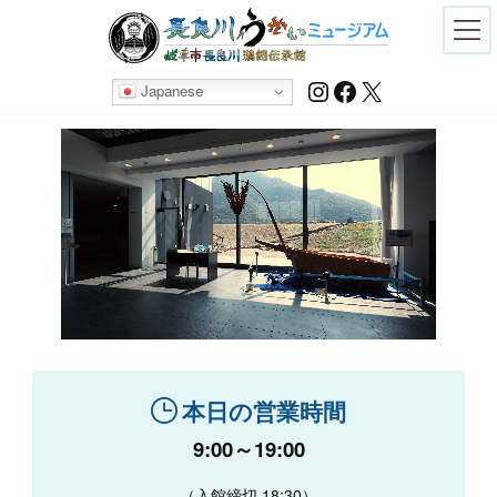
Skip
Skip
to
to
the
the
content
Navigation
Instagram
Facebook
X
Japanese
本日の営業時間
9:00～19:00
（入館締切 18:30）