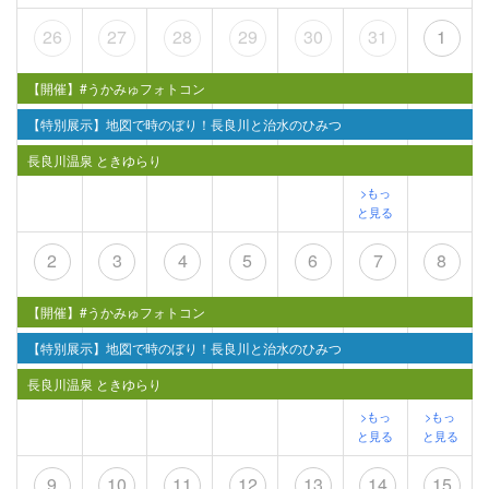
26
27
28
29
30
31
1
【開催】#うかみゅフォトコン
【特別展示】地図で時のぼり！長良川と治水のひみつ
長良川温泉 ときゆらり
>もっ
と見る
2
3
4
5
6
7
8
【開催】#うかみゅフォトコン
【特別展示】地図で時のぼり！長良川と治水のひみつ
長良川温泉 ときゆらり
>もっ
>もっ
と見る
と見る
9
10
11
12
13
14
15