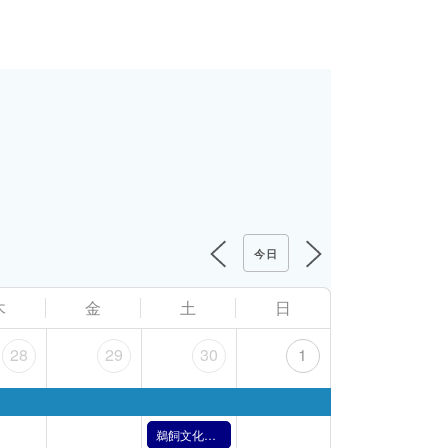
今日
木
金
土
日
28
29
30
1
鵜飼文化の紹介【11月30日】（2024年）