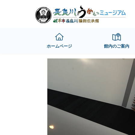
Skip
Skip
to
to
the
the
content
Navigation
ホームページ
館内のご案内