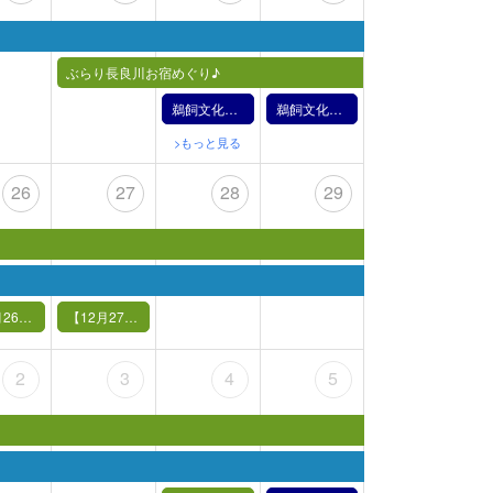
ぶらり長良川お宿めぐり♪
鵜飼文化の紹介【12月21日】（2024年）
鵜飼文化の紹介【12月22日】（2024年）
>もっと見る
26
27
28
29
【12月26日（木）】鵜飼バックヤードツアー（予定見学場所：造船所）
【12月27日（金）】鵜飼バックヤードツアー（予定見学場所：造船所）
2
3
4
5