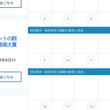
はこちら
2
3
4
特別展示「岐阜長良川鵜飼の継承と未来」
ントの顔
原画大賞
26年8月31
9
10
11
特別展示「岐阜長良川鵜飼の継承と未来」
はこちら
16
17
18