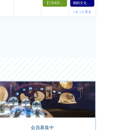
【1月4日（土）】鵜飼の実演
鵜飼文化の紹介【1月5日】（2025年）
>もっと見る
会員募集中