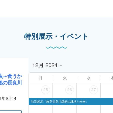
特別展示・イベント
虫～食うか
月
火
水
拠の長良川
25
26
27
26年9月14
特別展示「岐阜長良川鵜飼の継承と未来」