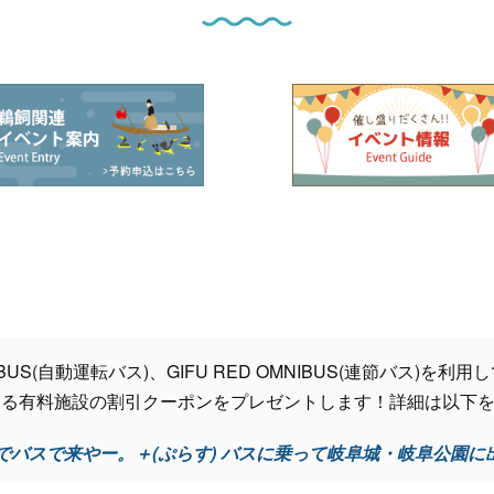
 BUS(自動運転バス)、GIFU RED OMNIBUS(連節バス)
ある有料施設の割引クーポンをプレゼントします！詳細は以下
でバスで来やー。＋(ぷらす) バスに乗って岐阜城・岐阜公園に