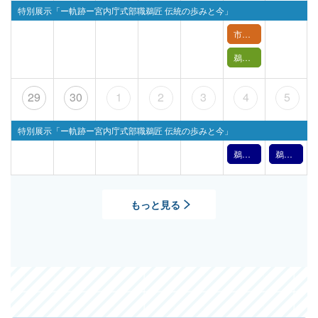
特別展示「ー軌跡ー宮内庁式部職鵜匠 伝統の歩みと今」
市民講座「長良川を縁の下で支える～技の環の取り組み～」
鵜飼バックヤードツアー【 6月27日(土) 】
29
30
1
2
3
4
5
特別展示「ー軌跡ー宮内庁式部職鵜匠 伝統の歩みと今」
鵜飼文化の紹介【7月4日】（2026年）
鵜飼文化の紹介【7月5日】（2026年）
もっと見る