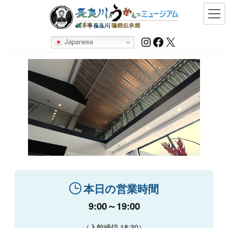
Skip
Skip
to
to
the
the
content
Navigation
Instagram
Facebook
X
Japanese
本日の営業時間
9:00～19:00
（入館締切 18:30）