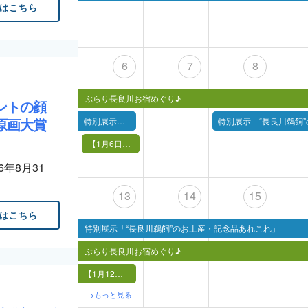
はこちら
6
7
8
ぶらり長良川お宿めぐり♪
ントの顔
原画大賞
特別展示「岐阜長良川鵜飼の継承と未来」
特別展示「“長良川鵜飼
【1月6日（月）】鵜飼バックヤードツアー（予定見学場所：造船所）
26年8月31
13
14
15
はこちら
特別展示「“長良川鵜飼”のお土産・記念品あれこれ」
ぶらり長良川お宿めぐり♪
【1月12日（日）13日（月祝）】まっくらうかい in the room
>もっと見る