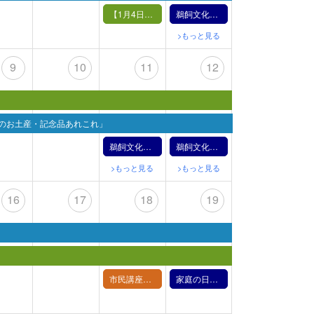
【1月4日（土）】鵜飼の実演
鵜飼文化の紹介【1月5日】（2025年）
>もっと見る
9
10
11
12
”のお土産・記念品あれこれ」
鵜飼文化の紹介【1月11日】（2025年）
鵜飼文化の紹介【1月12日】（2025年）
>もっと見る
>もっと見る
16
17
18
19
市民講座「作家が手掛ける長良川グッズ」
家庭の日イベント／鵜匠に変身体験