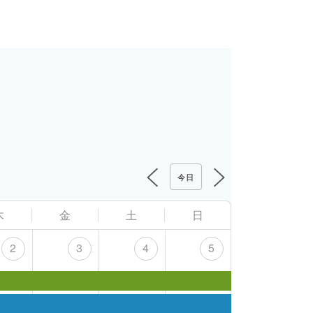
今日
木
金
土
日
2
3
4
5