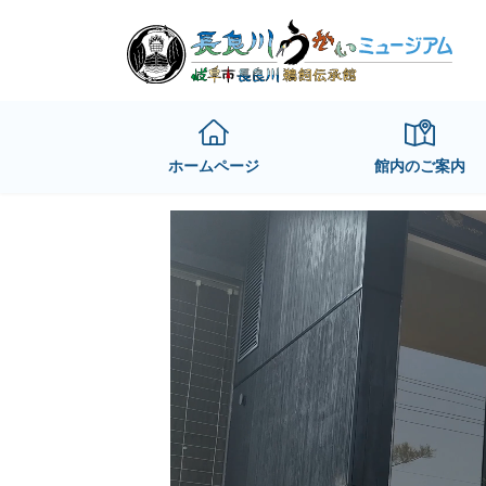
Skip
Skip
to
to
the
the
content
Navigation
ホームページ
館内のご案内