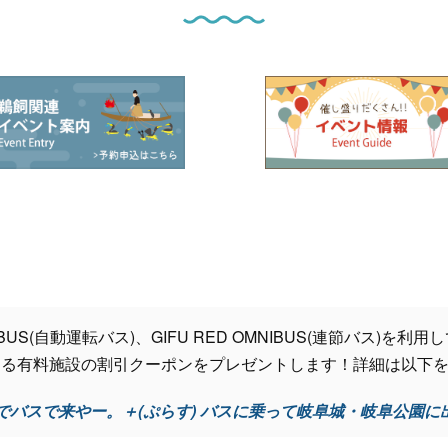
 BUS(自動運転バス)、GIFU RED OMNIBUS(連節バス)
ある有料施設の割引クーポンをプレゼントします！詳細は以下
でバスで来やー。＋(ぷらす) バスに乗って岐阜城・岐阜公園に