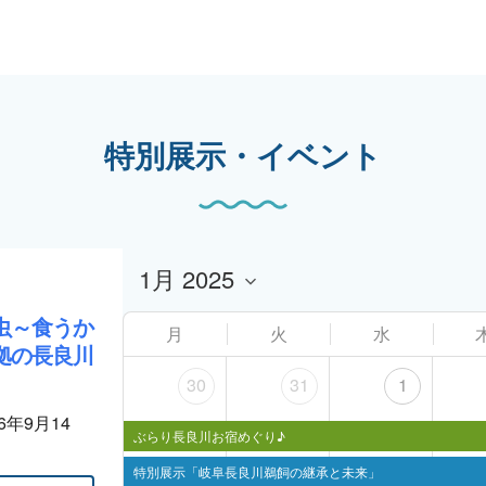
特別展示・イベント
虫～食うか
月
火
水
拠の長良川
30
31
1
26年9月14
ぶらり長良川お宿めぐり♪
特別展示「岐阜長良川鵜飼の継承と未来」