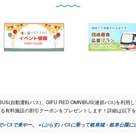
 BUS(自動運転バス)、GIFU RED OMNIBUS(連節バス)
ある有料施設の割引クーポンをプレゼントします！詳細は以下
でバスで来やー。＋(ぷらす) バスに乗って岐阜城・岐阜公園に