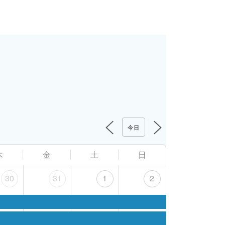
今日
木
金
土
日
30
31
1
2