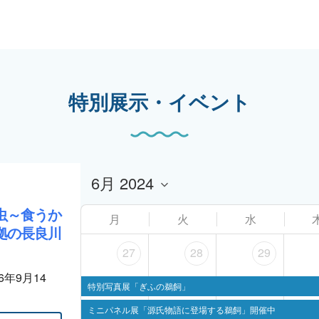
特別展示・イベント
虫～食うか
月
火
水
拠の長良川
27
28
29
26年9月14
特別写真展「ぎふの鵜飼」
ミニパネル展「源氏物語に登場する鵜飼」開催中