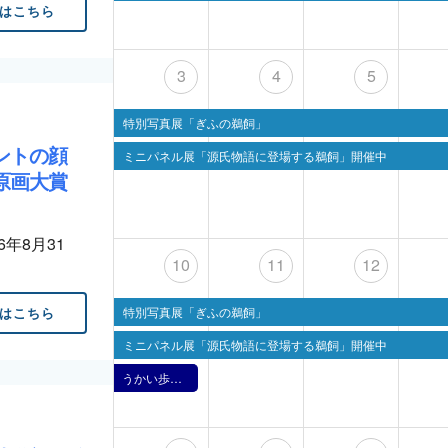
はこちら
3
4
5
特別写真展「ぎふの鵜飼」
ントの顔
ミニパネル展「源氏物語に登場する鵜飼」開催中
原画大賞
26年8月31
10
11
12
はこちら
特別写真展「ぎふの鵜飼」
ミニパネル展「源氏物語に登場する鵜飼」開催中
うかい歩きー鵜飼の里とミュージアムー （2024年度）