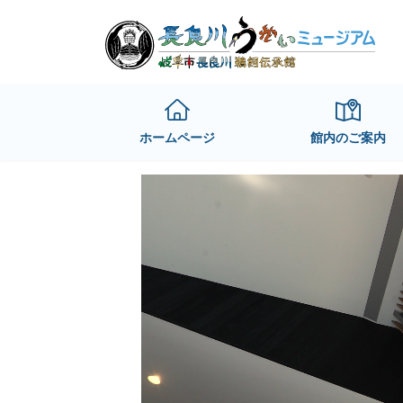
Skip
Skip
to
to
the
the
content
Navigation
ホームページ
館内のご案内