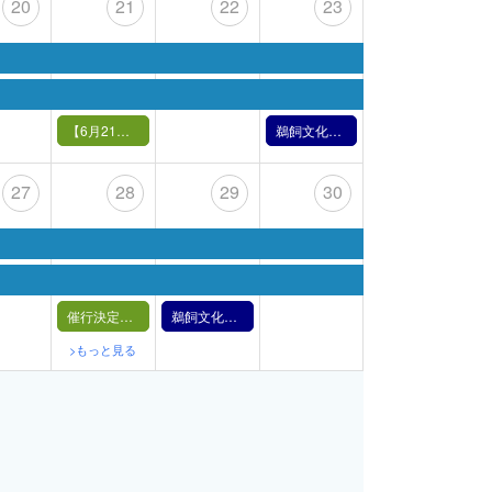
20
21
22
23
【6月21日（金）】うかいバックヤードツアーと水上座敷
鵜飼文化の紹介【6月23日】（2024年）
27
28
29
30
催行決定！追加募集中【6月28日（金）】うかいバックヤードツアーと水上座敷
鵜飼文化の紹介【6月29日】（2024年）
>もっと見る