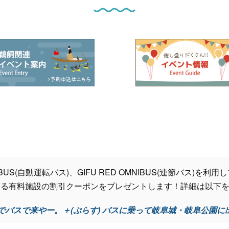
 BUS(自動運転バス)、GIFU RED OMNIBUS(連節バス)
ある有料施設の割引クーポンをプレゼントします！詳細は以下
でバスで来やー。＋(ぷらす) バスに乗って岐阜城・岐阜公園に