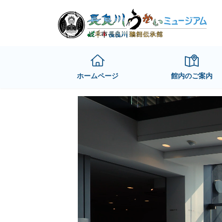
Skip
Skip
to
to
the
the
content
Navigation
ホームページ
館内のご案内