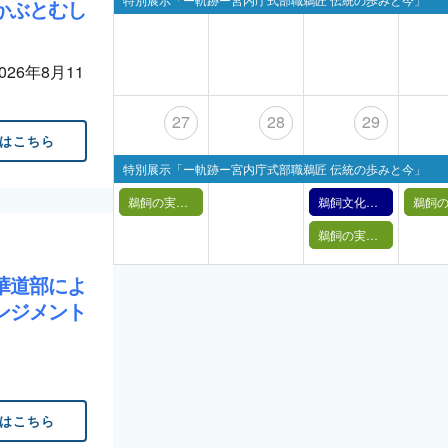
かぶとむし
2026年8月11
27
28
29
はこちら
特別展示「ー軌跡ー宮内庁式部職鵜匠 伝統の歩みと今」
鵜飼の実演【 4月27日(月) 】
鵜飼文化の紹介【4月29日】（2026年）
鵜飼の実演【 4月29日(水祝) 】
華道部によ
ンジメント
はこちら