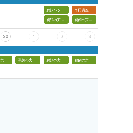
鵜飼バックヤードツアー申込専用
市民講座「ミニ鵜籠を作ってみよう！」
鵜飼の実演【 4月25日(土) 】
鵜飼の実演【 4月26日(日) 】
30
1
2
3
鵜飼の実演【 4月30日(木) 】
鵜飼の実演【 5月1日(金) 】
鵜飼の実演【 5月2日(土) 】
鵜飼の実演【 5月3日(日祝) 】