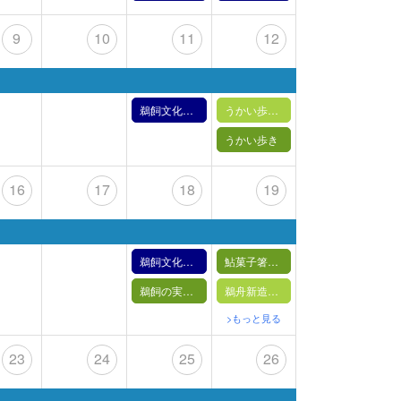
9
10
11
12
鵜飼文化の紹介【4月11日】（2026年）
うかい歩き・鵜匠に変身
うかい歩き
16
17
18
19
鵜飼文化の紹介【4月18日】（2026年）
鮎菓子箸置きづくり
鵜飼の実演【 4月18日(土) 】
鵜舟新造船の進水式
>もっと見る
23
24
25
26