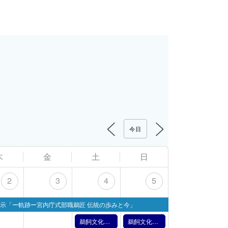
今日
木
金
土
日
2
3
4
5
示「ー軌跡ー宮内庁式部職鵜匠 伝統の歩みと今」
鵜飼文化の紹介【4月4日】（2026年）
鵜飼文化の紹介【4月5日】（2026年）