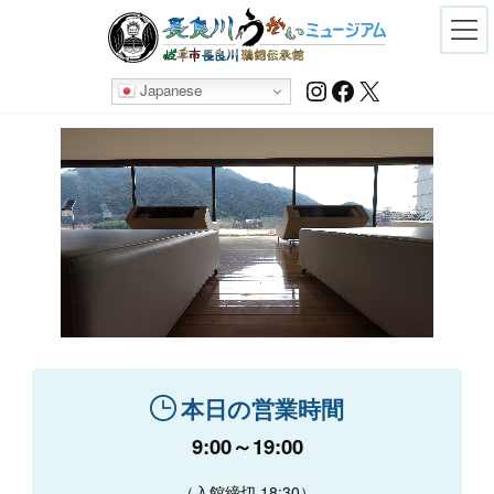
Skip
Skip
to
to
the
the
content
Navigation
Instagram
Facebook
X
Japanese
本日の営業時間
9:00～19:00
（入館締切 18:30）