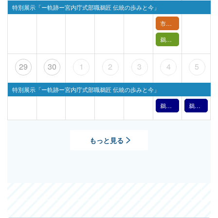
特別展示「ー軌跡ー宮内庁式部職鵜匠 伝統の歩みと今」
市民講座「長良川を縁の下で支える～技の環の取り組み～」
鵜飼バックヤードツアー【 6月27日(土) 】
29
30
1
2
3
4
5
特別展示「ー軌跡ー宮内庁式部職鵜匠 伝統の歩みと今」
鵜飼文化の紹介【7月4日】（2026年）
鵜飼文化の紹介【7月5日】（2026年）
もっと見る