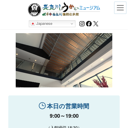
Skip
Skip
to
to
the
the
content
Navigation
Instagram
Facebook
X
Japanese
本日の営業時間
9:00～19:00
（入館締切 18:30）