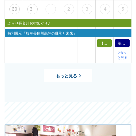
30
31
1
2
3
4
5
ぶらり長良川お宿めぐり♪
特別展示「岐阜長良川鵜飼の継承と未来」
【1月4日（土）】鵜飼の実演
鵜飼文化の紹介【1月5日】（2025年）
>もっ
と見る
もっと見る