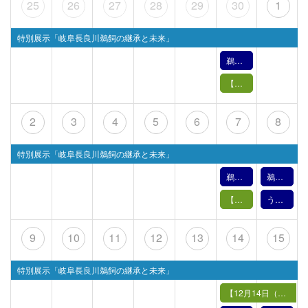
25
26
27
28
29
30
1
特別展示「岐阜長良川鵜飼の継承と未来」
鵜飼文化の紹介【11月30日】（2024年）
【11月30日（土）】鵜飼の実演
2
3
4
5
6
7
8
特別展示「岐阜長良川鵜飼の継承と未来」
鵜飼文化の紹介【12月7日】（2024年）
鵜飼文化の紹介【12月8日】（2024年）
【12月7日（土）】鵜飼の実演
うかい歩きー鵜飼の里とミュージアムー （2024年度）
9
10
11
12
13
14
15
特別展示「岐阜長良川鵜飼の継承と未来」
【12月14日（土）15日（日）】まっくらうかい in the room